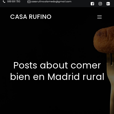
918 691 700
casarufino.alameda@gmail.com
CASA RUFINO
Posts about comer
bien en Madrid rural