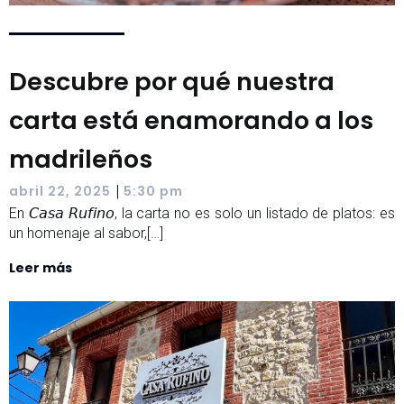
Descubre por qué nuestra
carta está enamorando a los
madrileños
|
abril 22, 2025
5:30 pm
En 𝘊𝘢𝘴𝘢 𝘙𝘶𝘧𝘪𝘯𝘰, la carta no es solo un listado de platos: es
un homenaje al sabor,[…]
Leer más