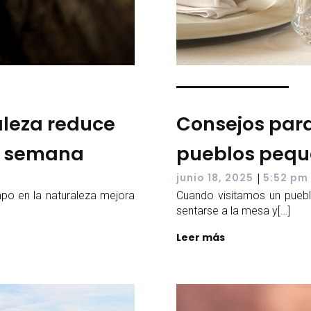
aleza reduce
Consejos para
de semana
pueblos peq
|
junio 18, 2025
5:52 pm
po en la naturaleza mejora
Cuando visitamos un puebl
sentarse a la mesa y[…]
Leer más