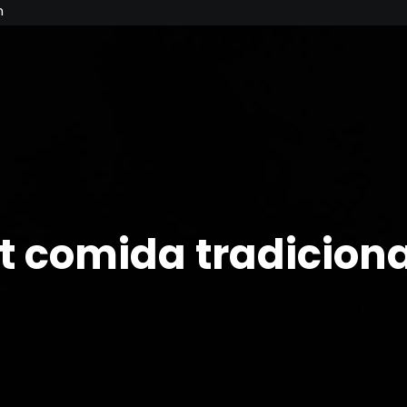
m
t comida tradicional