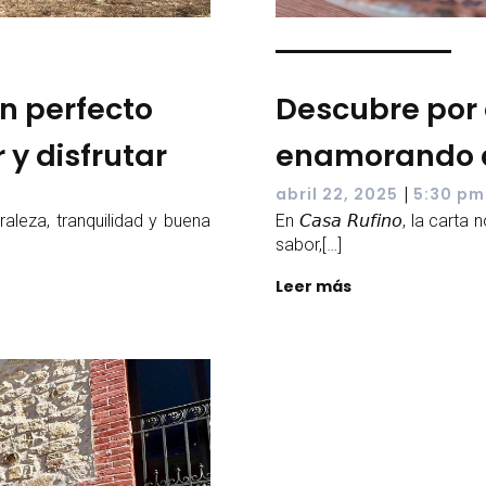
an perfecto
Descubre por 
y disfrutar
enamorando a
|
abril 22, 2025
5:30 pm
aleza, tranquilidad y buena
En 𝘊𝘢𝘴𝘢 𝘙𝘶𝘧𝘪𝘯𝘰, la c
sabor,[…]
Leer más