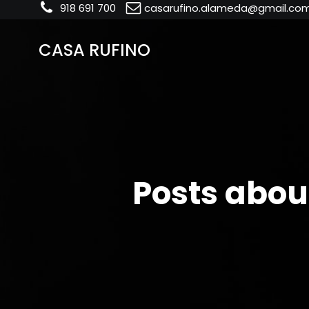
918 691 700
casarufino.alameda@gmail.co
CASA RUFINO
Posts abou