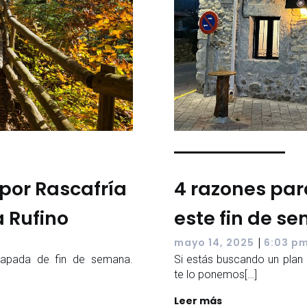
por Rascafría
4 razones par
 Rufino
este fin de s
|
mayo 14, 2025
6:03 p
capada de fin de semana.
Si estás buscando un plan 
te lo ponemos[…]
Leer más