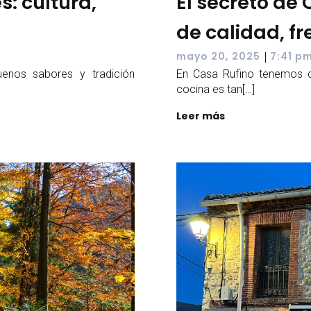
s: cultura,
El secreto de
de calidad, f
|
mayo 20, 2025
7:41 p
uenos sabores y tradición
En Casa Rufino tenemos cl
cocina es tan[…]
Leer más