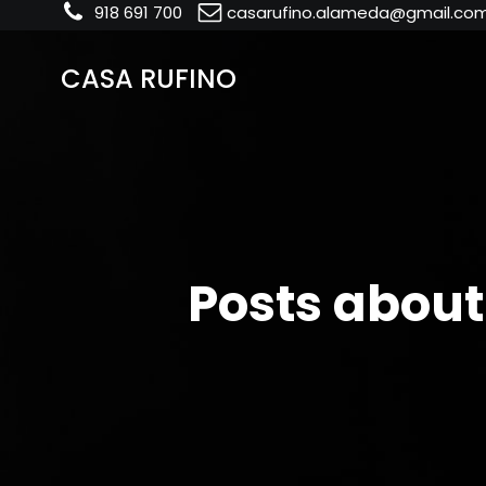
918 691 700
casarufino.alameda@gmail.co
CASA RUFINO
Posts about