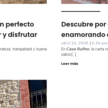
an perfecto
Descubre por 
y disfrutar
enamorando a
|
abril 22, 2025
5:30 pm
aleza, tranquilidad y buena
En 𝘊𝘢𝘴𝘢 𝘙𝘶𝘧𝘪𝘯𝘰, la c
sabor,[…]
Leer más