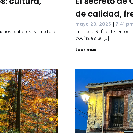
s: cultura,
El secreto de
de calidad, f
|
mayo 20, 2025
7:41 p
uenos sabores y tradición
En Casa Rufino tenemos cl
cocina es tan[…]
Leer más