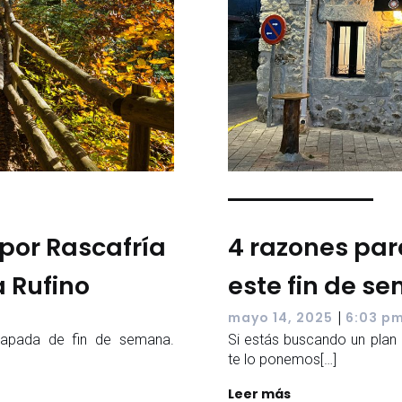
por Rascafría
4 razones par
 Rufino
este fin de s
|
mayo 14, 2025
6:03 p
capada de fin de semana.
Si estás buscando un plan 
te lo ponemos[…]
Leer más