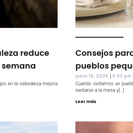
aleza reduce
Consejos para
de semana
pueblos peq
|
junio 18, 2025
5:52 pm
po en la naturaleza mejora
Cuando visitamos un puebl
sentarse a la mesa y[…]
Leer más