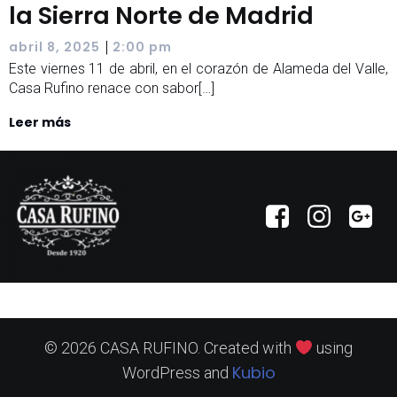
la Sierra Norte de Madrid
|
abril 8, 2025
2:00 pm
Este viernes 11 de abril, en el corazón de Alameda del Valle,
Casa Rufino renace con sabor[…]
Leer más
© 2026 CASA RUFINO. Created with
using
Kubio
WordPress and