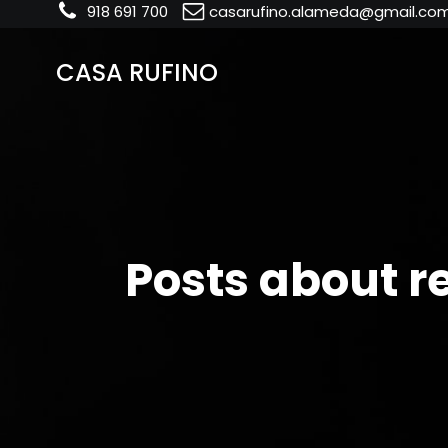
918 691 700
casarufino.alameda@gmail.co
CASA RUFINO
Posts about r