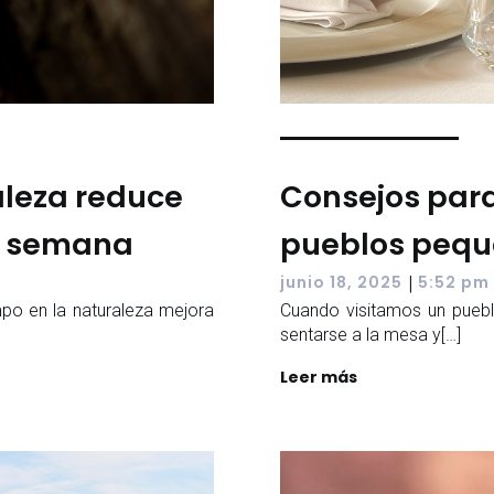
aleza reduce
Consejos para
de semana
pueblos peq
|
junio 18, 2025
5:52 pm
po en la naturaleza mejora
Cuando visitamos un puebl
sentarse a la mesa y[…]
Leer más