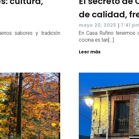
s: cultura,
El secreto de
de calidad, f
|
mayo 20, 2025
7:41 p
uenos sabores y tradición
En Casa Rufino tenemos cl
cocina es tan[…]
Leer más