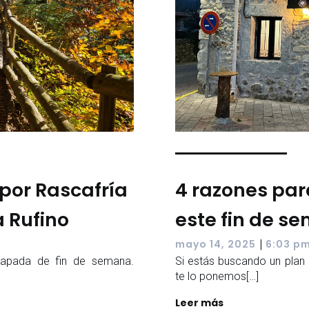
por Rascafría
4 razones par
 Rufino
este fin de s
|
mayo 14, 2025
6:03 p
capada de fin de semana.
Si estás buscando un plan 
te lo ponemos[…]
Leer más