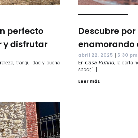
an perfecto
Descubre por 
y disfrutar
enamorando a
|
abril 22, 2025
5:30 pm
aleza, tranquilidad y buena
En 𝘊𝘢𝘴𝘢 𝘙𝘶𝘧𝘪𝘯𝘰, la c
sabor,[…]
Leer más